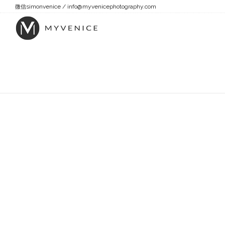
simonvenice / info@myvenicephotography.com
微信