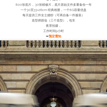
800张底片， 30张精修片，底片原始文件多重备份一年
一个30页33×28cm 经典相册，一个8G容量优盘
每天提供三件女士婚纱（可再自备一件服装）
造型师跟妆（三个造型），包车
夜景拍摄，
工作时间9小时
➥
预定需知