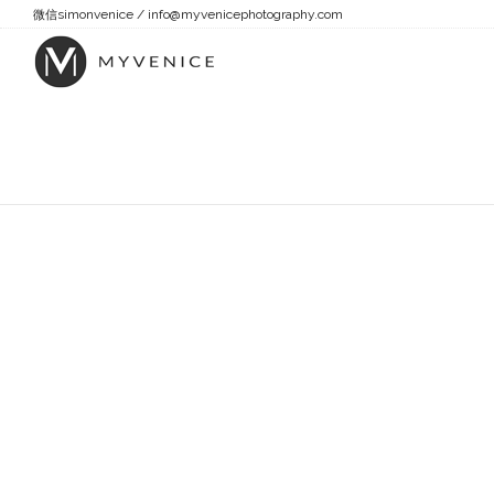
simonvenice / info@myvenicephotography.com
微信