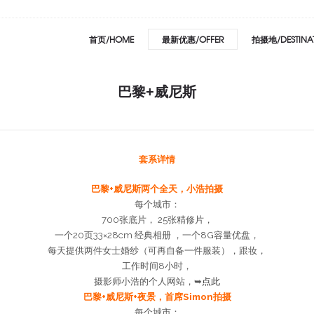
首页/HOME
最新优惠/OFFER
拍摄地/DESTINA
巴黎+威尼斯
套系详情
巴黎+威尼斯两个全天，小浩拍摄
每个城市：
700张底片， 25张精修片，
一个20页33×28cm 经典相册 ，一个8G容量优盘，
每天提供两件女士婚纱（可再自备一件服装），跟妆，
工作时间8小时，
摄影师小浩的个人网站，➥
点此
巴黎+威尼斯+夜景，首席Simon拍摄
每个城市：