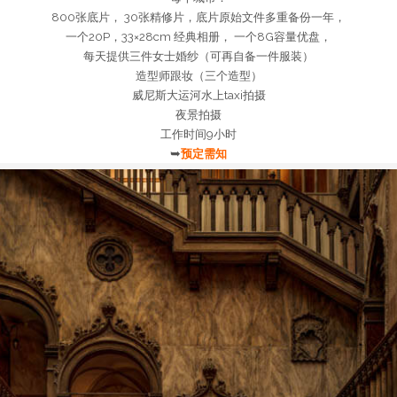
800张底片， 30张精修片，底片原始文件多重备份一年，
一个20P，33×28cm 经典相册， 一个8G容量优盘，
每天提供三件女士婚纱（可再自备一件服装）
造型师跟妆（三个造型）
威尼斯大运河水上taxi拍摄
夜景拍摄
工作时间9小时
➥
预定需知