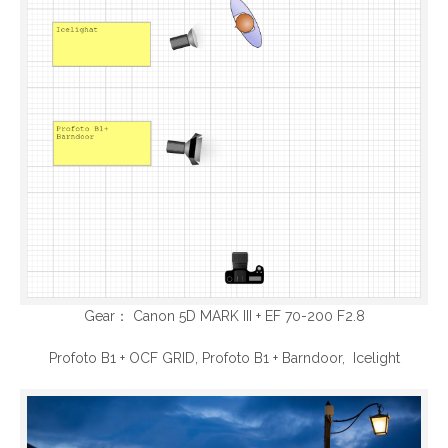
Gear： Canon 5D MARK III + EF 70-200 F2.8
Profoto B1 + OCF GRID, Profoto B1 + Barndoor, Icelight